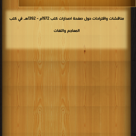
مناقشات واقتراحات حول صفحة اصدارات كتب 1972م - 1392هـ في كتب
المعاجم واللغات