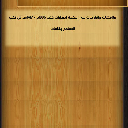
مناقشات واقتراحات حول صفحة اصدارات كتب 1996م - 1417هـ في كتب
المعاجم واللغات