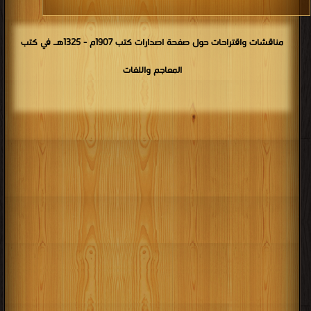
مناقشات واقتراحات حول صفحة اصدارات كتب 1907م - 1325هـ في كتب
المعاجم واللغات