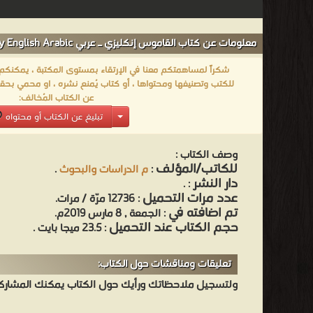
معلومات عن كتاب القاموس إنكليزي ـ عربي The Dictionary English Arabic:
شكراً لمساهمتكم معنا في الإرتقاء بمستوى المكتبة ، يمكنكم اا
للكتب وتصنيفها ومحتواها ، أو كتاب يُمنع نشره ، او محمي بحقو
عن الكتاب المُخالف:
تبليغ عن الكتاب أو محتواه
وصف الكتاب :
للكاتب/المؤلف
:
م الدراسات والبحوث
.
دار النشر
.
:
عدد مرات التحميل
: 12736 مرّة / مرات.
تم اضافته في
: الجمعة , 8 مارس 2019م.
حجم الكتاب عند التحميل
: 23.5 ميجا بايت .
تعليقات ومناقشات حول الكتاب:
ولتسجيل ملاحظاتك ورأيك حول الكتاب يمكنك المشاركه 