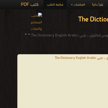
كتب PDF
يُقرأ حالياً
المكتبات
مكتبة الكتب
م الدراسات والبحوث - ❰ له مجموعة من الإنجازات والمؤلفات أبرزها ❞ القاموس فرنسي ـ عربي Le Dictionnaire Francais Arabe ❝ ❞ القاموس إنكليزي ـ عربي The Dictionary English Arabic ❝ ❞
The Dictionary En