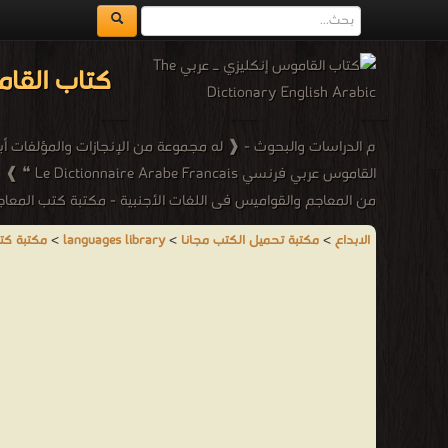
كتاب القاموس إنكليزي
القاموس عربي فرنسي Le Dictionnaire Arabe Francais ❝ ❱
من المعاجم والقواميس فى اللغات الأجنبية - مكتبة كتب المعاج
الابداع
>
مكتبة تحميل الكتب مجانا
>
languages library
>
مكتبة كت