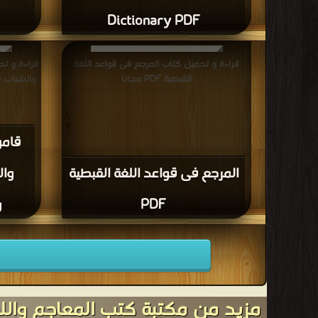
Dictionary PDF
قراءة و تحميل كتاب المرجع فى قواعد اللغة
قراءة و ت
القبطية PDF مجانا
قام
المرجع فى قواعد اللغة القبطية
وال
PDF
و
مزيد من مكتبة كتب المعاجم والل