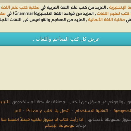
 الإنجليزية
, المزيد من كتب علم اللغة العربية في
مكتبة كتب علم اللغة ا
 كتب تعليم اللغات
, المزيد من قواعد اللغة الانجليزية(Grammar) في
مكتب
 في
مكتبة اللغة الألمانية
, المزيد من المعاجم والقواميس فى اللغات الأجن
عرض كل كتب المعاجم واللغات ..
فون والموقع غير مسؤل عن الكتب المضافة بواسطة المستخدمون.
للتبل
لخصوصية
·
اتفاقية الاستخدام
·
اتصل بنا
كتب pdf
Privacy
·
قوق محفوظة لأصحابها ..
اذا رأيت كتاب له حقوق ملكيه فضلاً اضغط هنا وأب
برعاية
موسوعة الإبداع