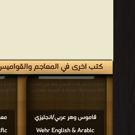
كتب اخرى في المعاجم والقواميس 
قراءة و تحميل كتاب قاموس وهر عربي/انجليزي
قراءة و ت
Wehr English & Arabic Dictionary PDF مجانا
ctionary PDF
قاموس وهر عربي/انجليزي
معج
fic
Wehr English & Arabic