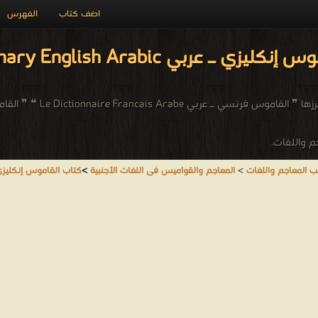
اضف كتاب
الفهرس
 ـ عربي The Dictionary English Arabic
م واللغات.
ب المعاجم واللغات
>
المعاجم والقواميس فى اللغات الأجنبية
>
كتاب القاموس إنكليزي ـ عربي glish Arabic