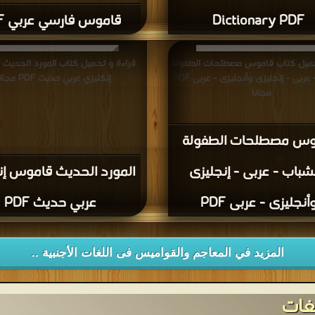
Dictionary PDF
قاموس فارسي عربي PDF
حميل كتاب قاموس مصطلحات الطفولة
قراءة و تحميل كتاب المورد الحديث
والشباب - عربى - إنجليزى وأنجليزى - عربى PDF
إنكليزي عربي حديث PDF مجانا
مجانا
وس مصطلحات الطفولة
شباب - عربى - إنجليزى
المورد الحديث قاموس إن
أنجليزى - عربى PDF
عربي حديث PDF
المزيد في المعاجم والقواميس فى اللغات الأجنبية ..
غات