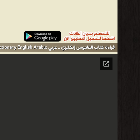
قراءة كتاب القاموس إنكليزي ـ عربي The Dictionary English Arabic أونلاين