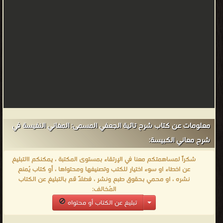
معلومات عن كتاب شرح تائية الجعفي المسمى: المغاني النفيسة في
شرح معاني الكبيسة:
شكراً لمساهمتكم معنا في الإرتقاء بمستوى المكتبة ، يمكنكم االتبليغ
عن اخطاء او سوء اختيار للكتب وتصنيفها ومحتواها ، أو كتاب يُمنع
نشره ، او محمي بحقوق طبع ونشر ، فضلاً قم بالتبليغ عن الكتاب
المُخالف:
تبليغ عن الكتاب أو محتواه