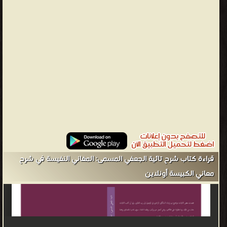
كتابه: وقد تضمنت بعض التائيات مواضيع تهم إرشاد السالكين الراغبين
في الوصول إلى رب العالمين، ولو أن أغلب التائيات خلت من ذلك وما
تطاولنا على محاكاتهم، ونحن أصغر منهم وأدنى، ونظمنا تائيتنا، سوى
تشبها بالصالحين ومحبة للعارفين، عسى الله تعالى أن يبعثنا في زمرتهم
يوم القيامة. وربما عرضنا في تائيتنا لكثير مما أغفله أو غفل عنه غيرنا مما
لا يستغني عنه الطالب، ومما يجب أن يعتقد ويعرف في الطريق، ولم
نقصرها على الخمرة والحبيب وسميناها بالكبيسة، لأن عدة أبياتها
ثلاثمائة وستة وستون بيتا، وذلك عدد أيام السنة الكبيسة، ولذلك
سميناها باسمها وها نحن نشرحها في هذا الكتيب، شرحا ليس بالطويل
الممل ولا بالقصير المخل، شرحا لغويا واضحا، متبوعا بكلام يقرب وقد
تناولنا في تائيتنا مواضيع جانبنا في تناولها التفصيل، واقتصرنا على
الاقتضاب، لأننا أشبعناها بيانا في كتابنا: الاستبشار، فمن أراد أن يزيد
قراءة كتاب شرح تائية الجعفي المسمى: المغاني النفيسة في شرح
إحاطة بها، فليرجع إليه، يجد فيه مطلبه. انتهى للتحميل: alfath.co تأليف:
معاني الكبيسة أونلاين
الشيخ أبو الفتح الجعفي المغربي
-
من كتب علم اللغة العربية - مكتبة كتب المعاجم واللغات.