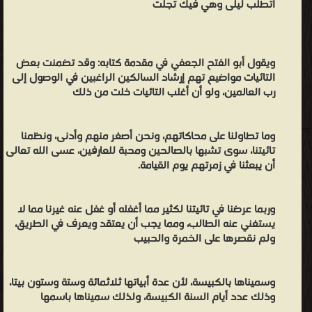
أتطلب ليلى وهي فيك تجلت
ويقول أبو الفتح الجعفي في مقدمة كتابه: وقد تضمنت بعض
التائيات مواضيع تهم إرشاد السالكين الراغبين في الوصول إلى
رب العالمين، ولو أن أغلب التائيات خلت من ذلك
وما تطاولنا على محاكاتهم، ونحن أصغر منهم وأدنى، ونظمنا
تائيتنا، سوى تشبها بالصالحين ومحبة للعارفين، عسى الله تعالى
أن يبعثنا في زمرتهم يوم القيامة.
وربما عرضنا في تائيتنا لكثير مما أغفله أو غفل عنه غيرنا مما لا
يستغني عنه الطالب، ومما يجب أن يعتقد ويعرف في الطريق،
ولم نقصرها على الخمرة والحبيب
وسميناها بالكبيسة، لأن عدة أبياتها ثلاثمائة وستة وستون بيتا،
وذلك عدد أيام السنة الكبيسة، ولذلك سميناها باسمها