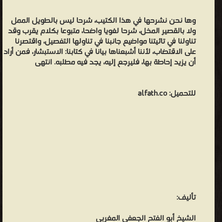
وها نحن نشرحها في هذا الكتيب، شرحا ليس بالطويل الممل
ولا بالقصير المخل، شرحا لغويا واضحا، متبوعا بكلام يقرب وقد
تناولنا في تائيتنا مواضيع جانبنا في تناولها التفصيل، واقتصرنا
على الاقتضاب، لأننا أشبعناها بيانا في كتابنا: الاستبشار، فمن أراد
أن يزيد إحاطة بها، فليرجع إليه، يجد فيه مطلبه. انتهى
للتحميل: alfath.co
تأليف:
الشيخ أبو الفتح الجعفي المغربي