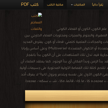
كتب PDF
يُقرأ حالياً
المكتبات
مكتبة الكتب
م الكون، الكون أو الفضاء الكوني
ب الصغيرة، والنجوم والمجرات ومحتويات الفضاء الخارجي بين
قات والمجالات العلمية كلمتي: فضاء أو كون. يفترض العديد
من العلماء أن الفضاء الكوني يمكن أن يكون جزءاً من جملة متعددة الأكوان تعرف بالعوالم المتعددة أو الأكوان المتعددة (Multiverse) وعلى أساس رؤيانا
لجارية فيه، تدل تلك المشاهدات على أن الكون بدأ بانفجار
رة جدا فقد بدأ الزمن وبدأ المكان أي بدأ الوجود. كما يعتقد العلماء أن
حلة تسمى التوسع الكوني (cosmic inflation) عملت على أن لا تلتحم كتلة تلك الغمامة الأولية المحتوية على جسيمات أولية
فئ الكون الأول على نفسه ويتدمر ويزول ثانيا؟ لا يعرف أحد
 شيء موجود،و كل ما كان قائما، وكل شيء سيكون موجودا.
التي تتعلق بها. الكون يشمل كل الحياة، كل التاريخ، وبعض