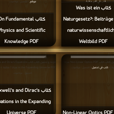
كتبة >
كتب في اكبر مكتبة
موقع
| التحميل : مرة/مرات
| التحميل : مرة/مرات
كتاب Was ist ein
Naturgesetz?: Beiträg
كتاب n Fundamental
hysics and Scientific
naturwissenschaftlic
Knowledge PDF
Weltbild PDF
قراءة و تحميل كتاب كتاب Non-Linear Optics PDF مجانا |
قراءة و تحميل كتاب كتاب irac's Equations
بة >
كتب في تحميل
in the Expanding Universe PDF مجانا | مكتبة >
| التحميل : مرة/مرات
التحميل : مرة/مرات
كتاب ell's and Dirac's
ations in the Expanding
No
Universe PDF