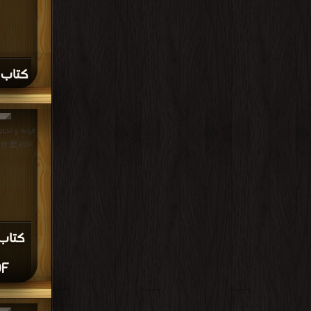
كتاب ine Weltansicht PDF
命是什麼 PDF مجانا | 
F