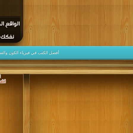
الواقع ا
نفكك شف
أفضل الكتب في فيزياء الكون والف