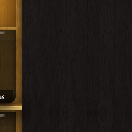
>
كتا
ltbild PDF