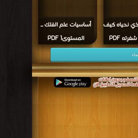
لذي نحياه كيف
أساسيات علم الفلك ـ
رته PDF
المستوى1 PDF
ضاء