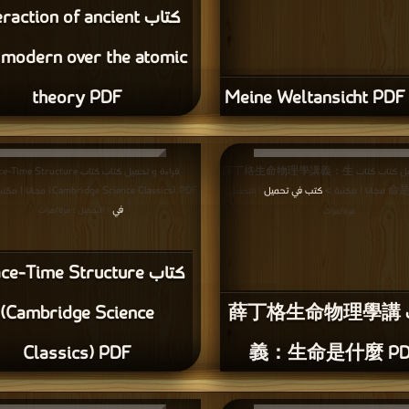
كتاب raction of ancient
 modern over the atomic
Me
theory PDF
قراءة و تحميل كتاب كتاب 薛丁格生命物理學講義：生
قراءة و تحميل كتاب كتاب me Structure
مكتبة >
كتب في تحميل
(Cambridge Science Classics) PDF مجانا | مكتبة >
| التحميل :
في
| التحميل : مرة/مرات
مرة/مرات
كتاب e-Time Structure
كتاب 薛丁格生命物理學講
(Cambridge Science
Classics) PDF
義：生命是什麼 PD