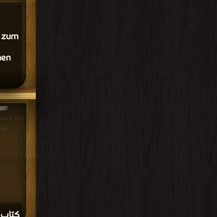
مجانا | م
e zum
hen
مكت
كتاب n-Linear Optics PDF