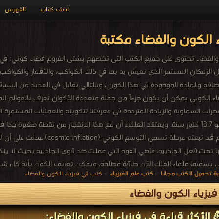
اضف كتاب
الفهرس
 الكون والفضاء مكتبة
الفضاء تحتوى على جميع الكتب التى تخصهم بشتى الفروع فضاء كوني: في عل
هو مجمل الزمكان المستمر الذي نعيش به بما في ذلك الكواكب، والأقمار والكواك
اقة والمادة الموجودة في هذا الكون ، وبالتالي يقابل في العديد من السيا
مجرات السماوية والزيادة المترددة في معرفتنا لتكوينه والعمليات المستمرة ا
عظيم حدث منذ نحو 13.7 مليار سنة. ويعتقد العلماء أن مع هذا الانفجار من نقطة صغي
هذا الإنفجار العظيم قد تبعته مر
ا تحت فعل الجاذبية. ماهي القوة التي عملت ضد قوى الجاذبية بحيث لا ينك
والتي يسميها علماء الفلك الآن طاقة مظلمة. ويمكن تعريف الكون بأنة كل
ة تحميل الكتب مجانا
>
كتب علم الفيزياء
>
كتب في فيزياء الكون والفضاء
قة (بما في ذلك الإشعاع الكهرومغناطيسي والمادة)، والقوانين الفيزيائية 
ات والمنطق
يزياء الكون والفضاء
 الأكثر قراءة في فيزياء الكون والفضاء: