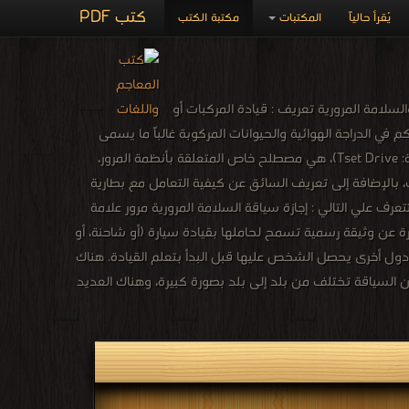
كتب PDF
يُقرأ حالياً
المكتبات
مكتبة الكتب
سلامة المرورية تعريف : قيادة المركبات أو
 في الدراجة الهوائية والحيوانات المركوبة غالباً ما يسمى
ركوباً، إلا أن راكبها يسمى أيضاً سائقاً، ويجب عليه الالتزام بقانون السير إختبار القيادة (بالإنجليزية: Tset Drive)، هي مصطلح خاص المتعلقة بأنظمة المرور،
 بالإضافة إلى تعريف السائق عن كيفية التعامل مع بطارية
رف علي التالي : إجازة سياقة السلامة المرورية مرور علامة
ارة عن وثيقة رسمية تسمح لحاملها بقيادة سيارة (أو شاحنة، أو
ي دول أخرى يحصل الشخص عليها قبل البدأ بتعلم القيادة. هناك
ن السياقة تختلف من بلد إلى بلد بصورة كبيرة، وهناك العديد