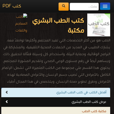
كتب PDF
كتب الطب البشري
مكتبة الكتب
مكتبة
المكتبات
الطب هو من أكثر التخصصات التي تفيد المجتمع وأكثرها تواصلاً معه.
يُقرأ حالياً
يشارك الطبيب في العديد من الحملات الصحية التثقيفية، والمشاركة في
الفهرس
البرامج الوقائية، وحماية البيئة، واستخدام كل وسيلة فعَّآلة لتحقيق ذلك.
ويساهم أيضاً في رفع مستوى الوعي الصحي وتقديم المشورة للمجتمع.
اضف كتاب
يحتوي هذا القسم علي مجموعة من الكتب المتميزة التي تشمل: الإلمام
الكامل بالأمراض التي تصيب جسم الإنسان والأعراض المصاحبة لهذه
الأمراض وطرق تطوير صحة الإنسان. ويتخصص في هذا المجال أطباء
يحصلون على شهادة MD وهي من أول الشهادات التي يحصل عليها
أفضل الكتب في كتب الطب البشري
الطبيب المبتدأ في مجال الطب
عرض كتب الطب البشري
كتب الطب البشري
.
مكتبة كتب الطب